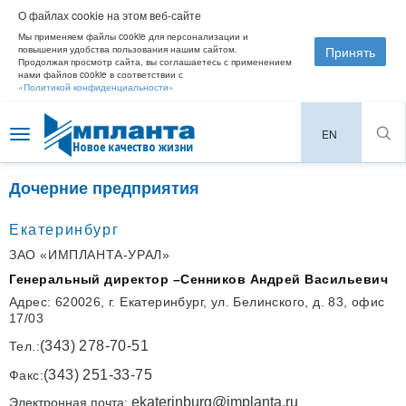
О файлах cookie на этом веб-сайте
Мы применяем файлы cookie для персонализации и
Принять
повышения удобства пользования нашим сайтом.
Продолжая просмотр сайта, вы соглашаетесь с применением
нами файлов cookie в соответствии с
«Политикой конфиденциальности»
EN
Toggle
navigation
Дочерние предприятия
Екатеринбург
ЗАО «ИМПЛАНТА-УРАЛ»
Генеральный директор –
Сенников Андрей Васильевич
Адрес: 620026, г. Екатеринбург, ул. Белинского, д. 83, офис
17/03
(343) 278-70-51
Тел.:
(343) 251-33-75
Факс:
ekaterinburg@implanta.ru
Электронная почта: