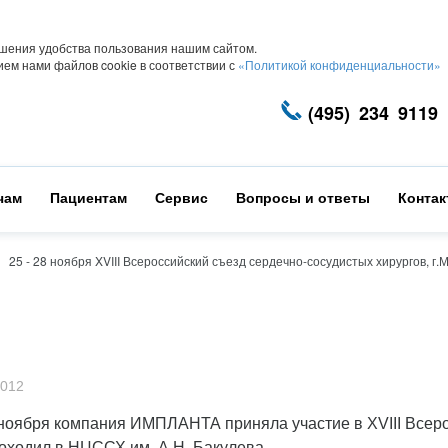
шения удобства пользования нашим сайтом.
ем нами файлов cookie в соответствии с
«Политикой конфиденциальности»
(495) 234 9119
чам
Пациентам
Сервис
Вопросы и ответы
Конта
25 - 28 ноября XVIII Всероссийский съезд сердечно-сосудистых хирургов, г.
2012
 ноября компания ИМПЛАНТА приняла участие в XVIII Всеро
оходил в НЦССХ им. А.Н. Бакулева.