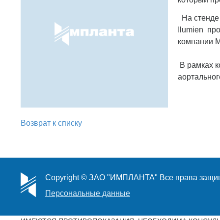
На стенде 
Ilumien пр
компании M
В рамках к
аортальног
Возврат к списку
Copyright © ЗАО "ИМПЛАНТА" Все права защ
Персональные данные