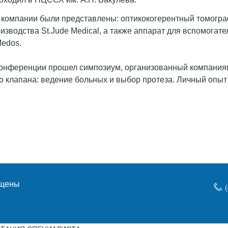
компании были представлены: оптикокогерентный томогра
оизводства St.Jude Medical, а также аппарат для вспомога
edos.
онференции прошел симпозиум, организованный компаниям
о клапана: ведение больных и выбор протеза. Личный опыт п
ищены