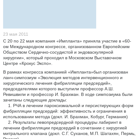
23 мая 2011
С 20 по 22 мая компания «Импланта» приняла участие в «60-
ом Международном конгрессе, организованном Европейским
Обществом Сердечно-сосудистой и эндоваскулярной
хирургии», который проходил в Московском Выставочном
Центре «Крокус Экспо».
В рамках конгресса компанией «Импланта»был организован
ланч-симпозиум «Эволюция методов интервенционного и
хирургического лечения фибрилляции предсердий»,
председателями которого выступили профессор А.Ш.
Ревишвили и профессор И. Брахман. В ходе симпозиума были
зачитаны следующие доклады:
1. РЧА в лечении пароксизмальной и персистирующих форм
фибрилляции предсердий: эффективность и ограничения в
использовании метода (докл. И. Брахман, Кобург, Германия)
2. Результаты левопредсердной процедуры лабиринт в
лечении фибрилляции предсердий в сочетании с хирургией
митрального клапана (докл. С.Г. Суханов, М.П. Шатахян, Пермь,