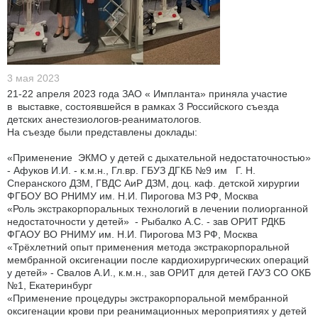
3 мая 2023
21-22 апреля 2023 года ЗАО « Импланта» приняла участие
в выставке, состоявшейся в рамках 3 Российского съезда
детских анестезиологов-реаниматологов.
На съезде были представлены доклады:
«Применение ЭКМО у детей с дыхательной недостаточностью»
- Афуков И.И. - к.м.н., Гл.вр. ГБУЗ ДГКБ №9 им Г. Н.
Сперанского ДЗМ, ГВДС АиР ДЗМ, доц. каф. детской хирургии
ФГБОУ ВО РНИМУ им. Н.И. Пирогова МЗ РФ, Москва
«Роль экстракорпоральных технологий в лечении полиорганной
недостаточности у детей» - Рыбалко А.С. - зав ОРИТ РДКБ
ФГАОУ ВО РНИМУ им. Н.И. Пирогова МЗ РФ, Москва
«Трёхлетний опыт применения метода экстракорпоральной
мембранной оксигенации после кардиохирургических операций
у детей» - Свалов А.И., к.м.н., зав ОРИТ для детей ГАУЗ СО ОКБ
№1, Екатеринбург
«Применение процедуры экстракорпоральной мембранной
оксигенации крови при реанимационных мероприятиях у детей