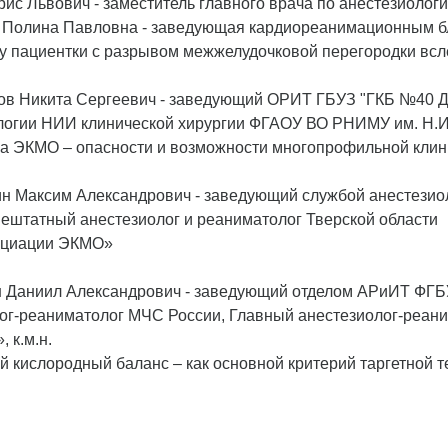
ис Львович - заместитель главного врача по анестезиологи
Полина Павловна - заведующая кардиореанимационным бло
 пациентки с разрывом межжелудочковой перегородки всл
 Никита Сергеевич - заведующий ОРИТ ГБУЗ "ГКБ №40 ДЗМ
огии НИИ клинической хирургии ФГАОУ ВО РНИМУ им. Н.И. 
а ЭКМО – опасности и возможности многопрофильной клин
 Максим Александрович - заведующий службой анестезиол
ештатный анестезиолог и реаниматолог Тверской области
ициации ЭКМО»
 Даниил Александрович - заведующий отделом АРиИТ ФГБ
ог-реаниматолог МЧС России, Главный анестезиолог-реан
 к.м.н.
 кислородный баланс – как основной критерий таргетной 