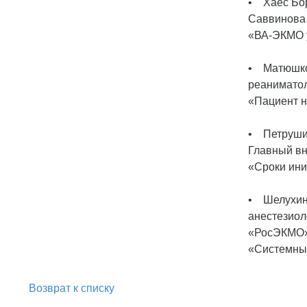
• Хаес Бор
Саввинова 
«ВА-ЭКМО у
• Матюшков
реаниматол
«Пациент н
• Петрушин
Главный вн
«Сроки ин
• Шелухин
анестезиол
«РосЭКМО»,
«Системный
Возврат к списку