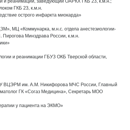
и и реанимации, заведующий ОАРКХ ГКБ 23, к.м.н.;
ком ГКБ 23, к.м.н.
едствие острого инфаркта миокарда»
», МЦ «Коммунарка, м.н.с. отдела анестезиологии-
Пирогова Минздрава России, к.м.н.
ики»
огии и реанимации ГБУЗ ОКБ Тверской области,
У ВЦЭРМ им. А.М. Никифорова МЧС России, Главный
иматолог ГК «Согаз Медицина», Секретарь МОО
терапии у пациента на ЭКМО»