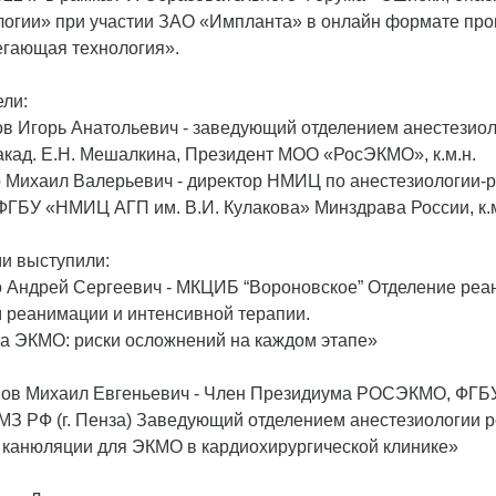
огии» при участии ЗАО «Импланта» в онлайн формате пров
гающая технология».
ли:
 Игорь Анатольевич - заведующий отделением анестезиолог
кад. Е.Н. Мешалкина, Президент МОО «РосЭКМО», к.м.н.
Михаил Валерьевич - директор НМИЦ по анестезиологии-р
ФГБУ «НМИЦ АГП им. В.И. Кулакова» Минздрава России, к.м
и выступили:
Андрей Сергеевич - МКЦИБ “Вороновское” Отделение реа
 реанимации и интенсивной терапии.
а ЭКМО: риски осложнений на каждом этапе»
ов Михаил Евгеньевич - Член Президиума РОСЭКМО, ФГБУ
МЗ РФ (г. Пенза) Заведующий отделением анестезиологии р
канюляции для ЭКМО в кардиохирургической клинике»