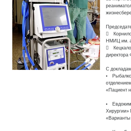
реаниматол
жизнесбере
Председате
 Корнилов
НМИЦ им. а
 Кецкало 
директора 
С докладам
• Рыбалко 
отделением
«Пациент н
• Евдоким
Хирургии» 
«Варианты 