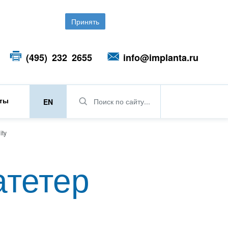
Принять
(495) 232 2655
info@implanta.ru
кты
Поиск по сайту...
EN
ity
тетер